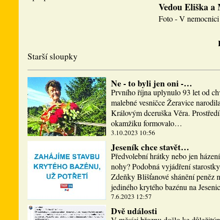
Vedou Eliška a
Foto - V nemocnici 
Starší sloupky
Ne - to byli jen oni -…
Prvního října uplynulo 93 let od ch
malebné vesničce Žeravice narodi
Královým dceruška Věra. Prostředí,
okamžiku formovalo…
3.10.2023 10:56
Jeseník chce stavět…
Předvolební hrátky nebo jen házen
nohy? Podobná vyjádření starostky
Zdeňky Blišťanové shánění peněz n
jediného krytého bazénu na Jesen
7.6.2023 12:57
Dvě události
V měsíci březnu došlo ke důležitý