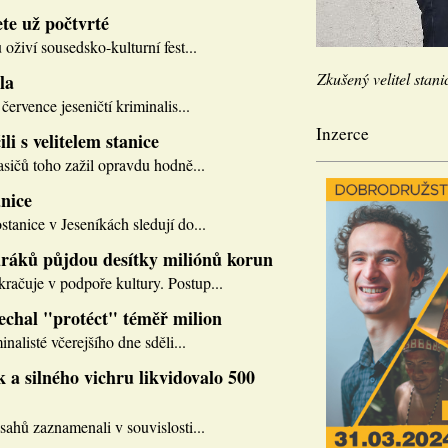
te už počtvrté
 oživí sousedsko-kulturní fest...
Zkušený velitel stani
la
července jeseničtí kriminalis...
Inzerce
li s velitelem stanice
asičů toho zažil opravdu hodně...
nice
tanice v Jeseníkách sledují do...
ráků půjdou desítky miliónů korun
ačuje v podpoře kultury. Postup...
nechal "protéct" téměř milion
inalisté včerejšího dne sděli...
 a silného vichru likvidovalo 500
sahů zaznamenali v souvislosti...