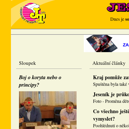
s
Dnes je
Sloupek
Aktuální články
Boj o koryta nebo o
Kraj pomůže za
principy?
Spuštěna byla také v
Jeseník je průk
Foto - Proměna děts
Co všechno ještě
vymyslet?
Poohlédnutí o několi