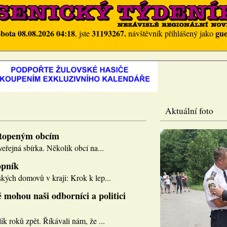
obota 08.08.2026 04:18
31193267.
gue
, jste
návštěvník přihlášený jako
Aktuální foto
topeným obcím
eřejná sbírka. Několik obcí na...
opník
kých domovů v kraji: Krok k lep...
 mohou naši odborníci a politici
k roků zpět. Říkávali nám, že ...