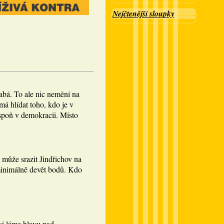
Nejčtenější sloupky
abá. To ale nic nemění na
á hlídat toho, kdo je v
spoň v demokracii. Místo
 může srazit Jindřichov na
minimálně devět bodů. Kdo
si láme hlavu nad