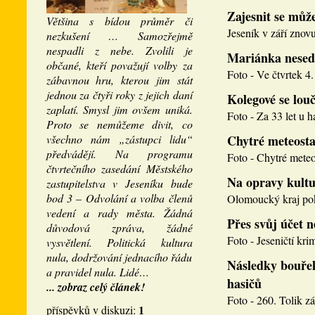
Zajesnit se může
Většina s bídou průměr či
Jeseník v září znovu
nezkušení … Samozřejmě
nespadli z nebe. Zvolili je
Mariánka nesed
občané, kteří považují volby za
Foto - Ve čtvrtek 4. 
zábavnou hru, kterou jim stát
jednou za čtyři roky z jejich daní
Kolegové se louči
zaplatí. Smysl jim ovšem uniká.
Foto - Za 33 let u h
Proto se nemůžeme divit, co
všechno nám „zástupci lidu“
Chytré meteosta
předvádějí. Na programu
Foto - Chytré meteos
čtvrtečního zasedání Městského
Na opravy kultu
zastupitelstva v Jeseníku bude
bod 3 – Odvolání a volba členů
Olomoucký kraj pokr
vedení a rady města. Žádná
Přes svůj účet 
důvodová zpráva, žádné
Foto - Jeseničtí krim
vysvětlení. Politická kultura
nula, dodržování jednacího řádu
Následky bouřek
a pravidel nula. Lidé…
hasičů
... zobraz celý článek!
Foto - 260. Tolik zá
1
příspěvků v diskuzi: