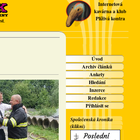
Internetová
kavárna a klub
Plíživá kontra
st
.
Úvod
Archiv článků
Ankety
Hledání
Inzerce
Redakce
Přihlásit se
Společenská kronika
(klikni)