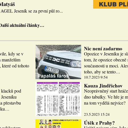
 Matyáš
AGEL Jeseník se za první půl ro...
Další aktuální články…
Nic není zadarmo
víle, kdy se v
Opozice v Jeseníku je sl
la manželům
tom, že opozice obecně m
 které od tohoto
současnosti u moci. Ale
toho, aby se tento…
10.7.2023 9:54
Kauza Jindřichov
í klacků pod
Neoprávněný start hráče
 Jeseníku
dno tabulky. Ve hře je 
a přestavbu
na tom vydělá nejvíce?
icku…
23.5.2023 15:24
Útěk z Prahy?
m událostem.
Určitě nejsem sám, kdo 