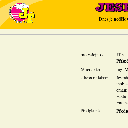
neděle 
Dnes je
pro veřejnost
JT v t
Přísp
šéfredaktor
Ing. M
adresa redakce:
Jeseni
mob.+p
email
Faktu
Fio ba
Předplatné
Předp