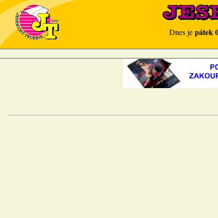
pátek 
Dnes je