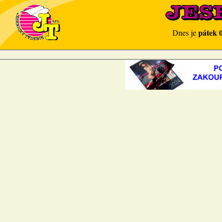
pátek 
Dnes je