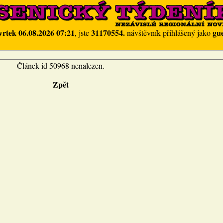
vrtek 06.08.2026 07:21
31170554.
gue
, jste
návštěvník přihlášený jako
Článek id 50968 nenalezen.
Zpět