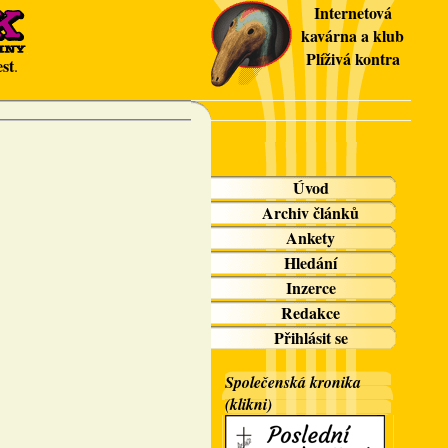
Internetová
kavárna a klub
Plíživá kontra
st
.
Úvod
Archiv článků
Ankety
Hledání
Inzerce
Redakce
Přihlásit se
Společenská kronika
(klikni)