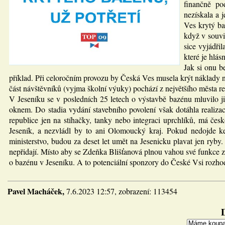
finančně po
nezískala a 
Ves krytý ba
když v souvi
sice vyjádři
které je hlás
Jak si onu b
příklad. Při celoročním provozu by Česká Ves musela krýt náklady n
část návštěvníků (vyjma školní výuky) pochází z největšího města re
V Jeseníku se v posledních 25 letech o výstavbě bazénu mluvilo ji
oknem. Do stadia vydání stavebního povolení však dotáhla realiza
republice jen na stíhačky, tanky nebo integraci uprchlíků, má česk
Jeseník, a nezvládl by to ani Olomoucký kraj. Pokud nedojde ke
ministerstvo, budou za deset let umět na Jesenicku plavat jen ry
nepřidají. Místo aby se Zdeňka Blišťanová plnou vahou své funkce za
o bazénu v Jeseníku. A to potenciální sponzory do České Vsi rozho
Pavel Macháček,
7.6.2023 12:57, zobrazení: 113454