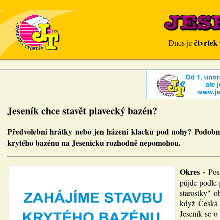
čtvrtek
Dnes je
Jeseník chce stavět plavecký bazén?
Předvolební hrátky nebo jen házení klacků pod nohy? Podobná
krytého bazénu na Jesenicku rozhodně nepomohou.
Okres -
Pos
půjde podle 
starostky" o
když Česká 
Jeseník se o