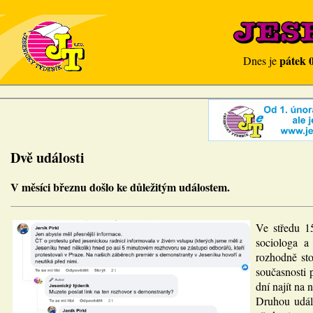
pátek 
Dnes je
Dvě události
V měsíci březnu došlo ke důležitým událostem.
Ve středu 15
sociologa a
rozhodně sto
současnosti 
dní najít na
Druhou událo