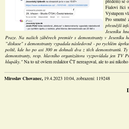
předem) se or
Fialovi říci
Výstupem vlá
Pro smutné 
přesnější in
Jeseníku hn
Praze. Na našich záběrech premiér s demonstranty v Jeseníku ho
”diskuse" s demonstranty vypadala následovně - po rychlém úprku z
poště, kde ho po asi 300 m dohnali dva z těch demonstrantů. Ty j
demonstranty, resp. hlavního organizátora vyzpovídala jen TV Pr
hlupáky."
Na to už ovšem redaktor ČT nereagoval, ale to asi nikoho
Miroslav Chovanec,
19.4.2023 10:04, zobrazení: 119248