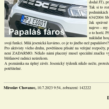
dodal JT), p
Tak si to r
podmínkách 
634/2004 Sb.
Jak správně
najevo – my s
o to horší. P
nakládat hos
svoji funkci. Milá jesenická kavárno, co je to jiného než papalášství?
Pro aktivisty všeho druhu, povětšinou přisáté na veřejné rozpočty,
není ZADARMO. Někdo námi placený musel speciální značku vymysle
blišťanové radnici neúrekom.
A poznámka na úplný závěr. Jesenický týdeník nikdo nečte, protože j
potěšitelné.
Miroslav Chovanec,
10.7.2023 9:54, zobrazení: 142222