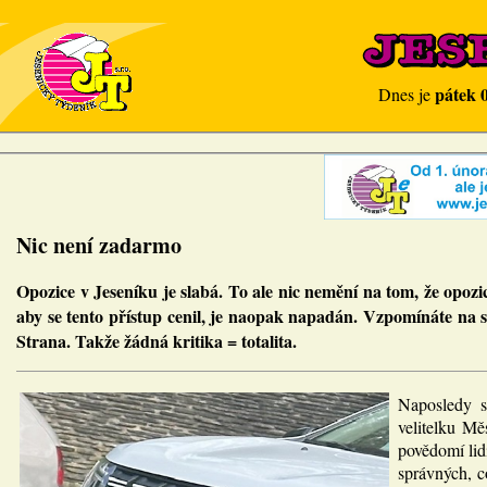
pátek 
Dnes je
Nic není zadarmo
Opozice v Jeseníku je slabá. To ale nic nemění na tom, že opozi
aby se tento přístup cenil, je naopak napadán. Vzpomínáte na so
Strana. Takže žádná kritika = totalita.
Naposledy si
velitelku Mě
povědomí lidí
správných, c