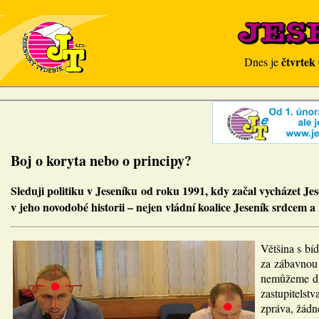
čtvrtek
Dnes je
Boj o koryta nebo o principy?
Sleduji politiku v Jeseníku od roku 1991, kdy začal vycházet J
v jeho novodobé historii – nejen vládní koalice Jeseník srdcem a
Většina s bí
za zábavnou h
nemůžeme div
zastupitels
zpráva, žádné