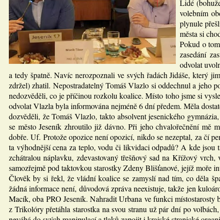
Lidé (bohuže
volebním obd
plynule přeš
města si cho
Pokud o tom 
zasedání za
odvolat uvol
a tedy špatně. Navíc nerozpoznali ve svých řadách Jidáše, který ji
zdržel) zhatil. Nepostradatelný Tomáš Vlazlo si oddechnul a jeho pol
nedozvěděli, co je příčinou rozkolu koalice. Místo toho jsme si vyslec
odvolat Vlazla byla informována nejméně 6 dní předem. Měla dostate
dozvěděli, že Tomáš Vlazlo, takto absolvent jesenického gymnázia,
se město Jeseník zhroutilo již dávno. Při jeho chvalořečnění mě mi
dobře. Uf. Protože opozice není opozicí, nikdo se nezeptal, za čí pe
ta výhodnější cena za teplo, vodu či likvidaci odpadů? A kde jso
zchátralou náplavku, zdevastovaný třešňový sad na Křížový vrch,
samozřejmě pod taktovkou starostky Zdeny Blišťanové, jejíž moře i
Člověk by si řekl, že vládní koalice se zamyslí nad tím, co děla
žádná informace není, důvodová zpráva neexistuje, takže jen kuloáro
Macík, oba PRO Jeseník. Nahradit Urbana ve funkci místostarosty by
z Trikolóry přetáhla starostka na svou stranu už pár dní po volbác
neváhá do svých manipulací a tlaků zapojit i krajské stranické organi