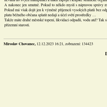
A nakonec jen smutně. Pokud to někdo myslí s nápravou správy měst
Pokud má však dojít jen k výměně příjemců vysokých platů bez odpo
platu běžného občana splatit nedají a účel světí prostředky …
Takže máte drahé městské topení, likvidaci odpadů, vodu atd? Tak si
přízemní starosti.
Miroslav Chovanec,
12.12.2023 16:21, zobrazení: 134423