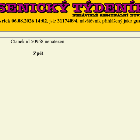
vrtek 06.08.2026 14:02
31174094.
gue
, jste
návštěvník přihlášený jako
Článek id 50958 nenalezen.
Zpět