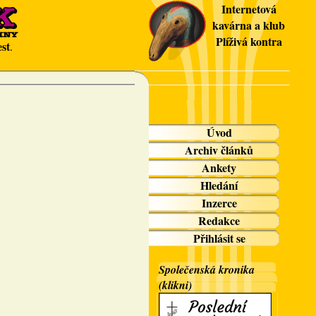
Internetová
kavárna a klub
Plíživá kontra
st
.
Úvod
Archiv článků
Ankety
Hledání
Inzerce
Redakce
Přihlásit se
Společenská kronika
(klikni)