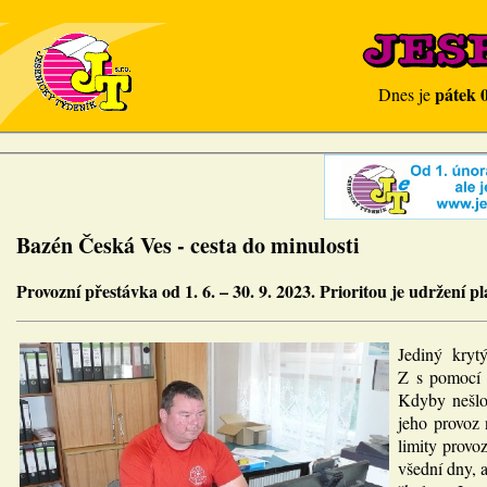
pátek 
Dnes je
Bazén Česká Ves - cesta do minulosti
Provozní přestávka od 1. 6. – 30. 9. 2023. Prioritou je udržení p
Jediný kryt
Z s pomocí n
Kdyby nešlo 
jeho provoz 
limity provo
všední dny, a