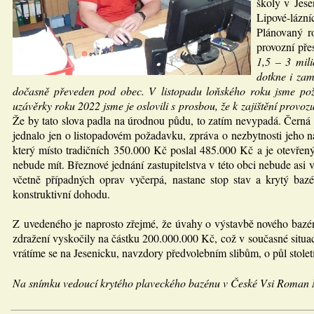
školy v Jese
Lipové-lázníc
Plánovaný r
provozní pře
1,5 – 3 mil
dotkne i zam
dočasně převeden pod obec. V listopadu loňského roku jsme požá
uzávěrky roku 2022 jsme je oslovili s prosbou, že k zajištění provozu
Že by tato slova padla na úrodnou půdu, to zatím nevypadá. Černá
jednalo jen o listopadovém požadavku, zpráva o nezbytnosti jeho na
který místo tradičních 350.000 Kč poslal 485.000 Kč a je otevřen
nebude mít. Březnové jednání zastupitelstva v této obci nebude asi v
včetně případných oprav vyčerpá, nastane stop stav a krytý ba
konstruktivní dohodu.
Z uvedeného je naprosto zřejmé, že úvahy o výstavbě nového bazén
zdražení vyskočily na částku 200.000.000 Kč, což v současné situac
vrátíme se na Jesenicku, navzdory předvolebním slibům, o půl století
Na snímku vedoucí krytého plaveckého bazénu v České Vsi Roman 