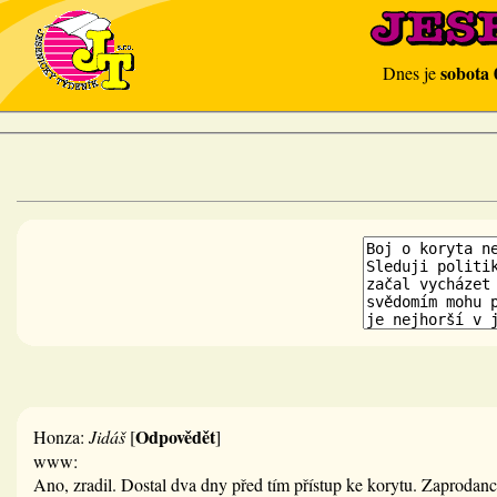
sobota 
Dnes je
Odpovědět
Honza:
Jidáš
[
]
www:
Ano, zradil. Dostal dva dny před tím přístup ke korytu. Zaprodanc