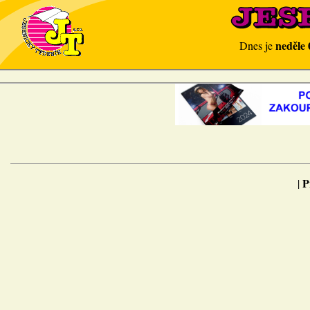
neděle 
Dnes je
P
|