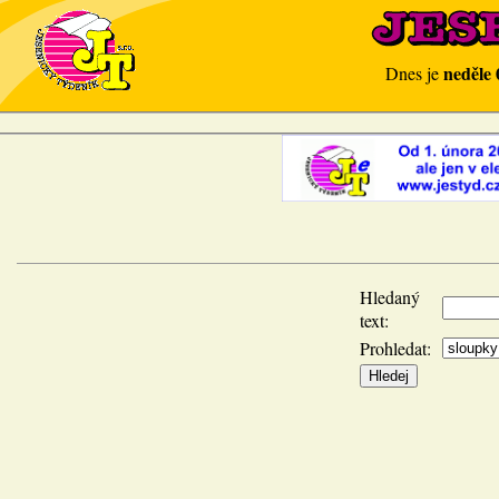
neděle 
Dnes je
Hledaný
text:
Prohledat: