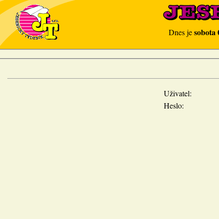
sobota 
Dnes je
Uživatel:
Heslo: