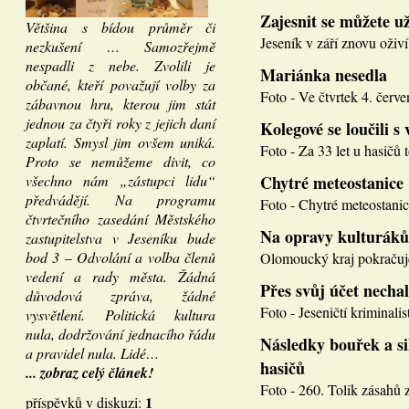
Zajesnit se můžete u
Většina s bídou průměr či
Jeseník v září znovu oživí
nezkušení … Samozřejmě
nespadli z nebe. Zvolili je
Mariánka nesedla
občané, kteří považují volby za
Foto - Ve čtvrtek 4. červen
zábavnou hru, kterou jim stát
jednou za čtyři roky z jejich daní
Kolegové se loučili s 
zaplatí. Smysl jim ovšem uniká.
Foto - Za 33 let u hasičů 
Proto se nemůžeme divit, co
všechno nám „zástupci lidu“
Chytré meteostanice
předvádějí. Na programu
Foto - Chytré meteostanice
čtvrtečního zasedání Městského
Na opravy kulturáků
zastupitelstva v Jeseníku bude
bod 3 – Odvolání a volba členů
Olomoucký kraj pokračuje
vedení a rady města. Žádná
Přes svůj účet necha
důvodová zpráva, žádné
Foto - Jeseničtí kriminalis
vysvětlení. Politická kultura
nula, dodržování jednacího řádu
Následky bouřek a si
a pravidel nula. Lidé…
hasičů
... zobraz celý článek!
Foto - 260. Tolik zásahů z
1
příspěvků v diskuzi: