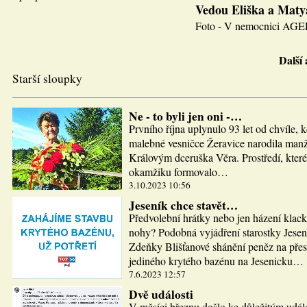
Vedou Eliška a Maty
Foto - V nemocnici AGEL J
Další
Starší sloupky
Ne - to byli jen oni -…
Prvního října uplynulo 93 let od chvíle, 
malebné vesničce Žeravice narodila man
Královým dceruška Věra. Prostředí, které
okamžiku formovalo…
3.10.2023 10:56
Jeseník chce stavět…
Předvolební hrátky nebo jen házení klac
nohy? Podobná vyjádření starostky Jesen
Zdeňky Blišťanové shánění peněz na pře
jediného krytého bazénu na Jesenicku…
7.6.2023 12:57
Dvě události
V měsíci březnu došlo ke důležitým udál