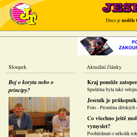
neděle 
Dnes je
Sloupek
Aktuální články
Boj o koryta nebo o
Kraj pomůže zatope
principy?
Spuštěna byla také veřejná
Jeseník je průkopník
Foto - Proměna dětských d
Co všechno ještě moh
vymyslet?
Poohlédnutí o několik roků