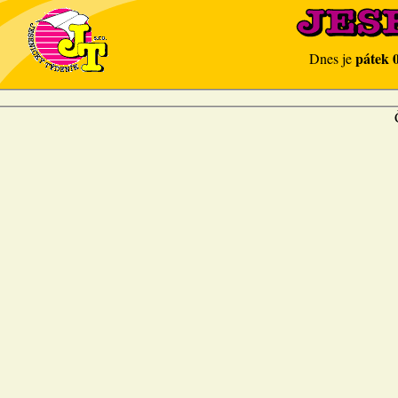
pátek 
Dnes je