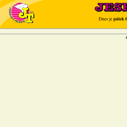
pátek 
Dnes je