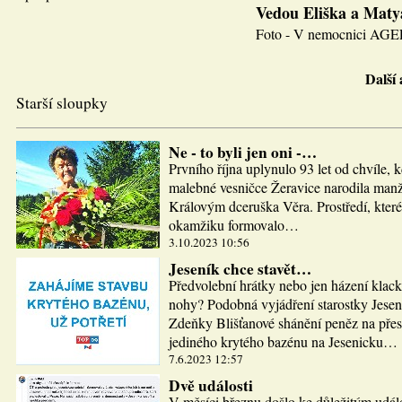
Vedou Eliška a Maty
Foto - V nemocnici AGEL J
Další
Starší sloupky
Ne - to byli jen oni -…
Prvního října uplynulo 93 let od chvíle, 
malebné vesničce Žeravice narodila man
Královým dceruška Věra. Prostředí, které
okamžiku formovalo…
3.10.2023 10:56
Jeseník chce stavět…
Předvolební hrátky nebo jen házení klac
nohy? Podobná vyjádření starostky Jesen
Zdeňky Blišťanové shánění peněz na pře
jediného krytého bazénu na Jesenicku…
7.6.2023 12:57
Dvě události
V měsíci březnu došlo ke důležitým udál