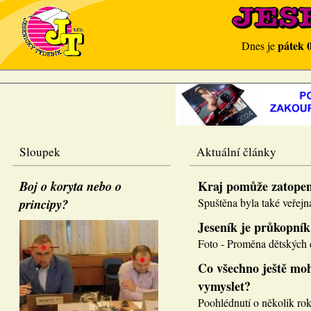
pátek 
Dnes je
Sloupek
Aktuální články
Boj o koryta nebo o
Kraj pomůže zatope
principy?
Spuštěna byla také veřejná
Jeseník je průkopník
Foto - Proměna dětských d
Co všechno ještě moh
vymyslet?
Poohlédnutí o několik roků