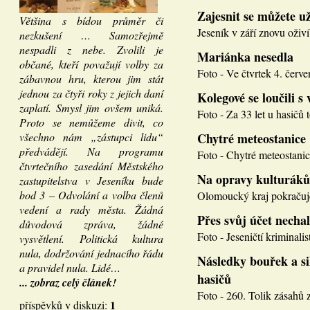
Zajesnit se můžete u
Většina s bídou průměr či
Jeseník v září znovu oživí
nezkušení … Samozřejmě
nespadli z nebe. Zvolili je
Mariánka nesedla
občané, kteří považují volby za
Foto - Ve čtvrtek 4. červen
zábavnou hru, kterou jim stát
jednou za čtyři roky z jejich daní
Kolegové se loučili s 
zaplatí. Smysl jim ovšem uniká.
Foto - Za 33 let u hasičů 
Proto se nemůžeme divit, co
všechno nám „zástupci lidu“
Chytré meteostanice
předvádějí. Na programu
Foto - Chytré meteostanice
čtvrtečního zasedání Městského
Na opravy kulturáků
zastupitelstva v Jeseníku bude
bod 3 – Odvolání a volba členů
Olomoucký kraj pokračuje
vedení a rady města. Žádná
Přes svůj účet necha
důvodová zpráva, žádné
Foto - Jeseničtí kriminalis
vysvětlení. Politická kultura
nula, dodržování jednacího řádu
Následky bouřek a si
a pravidel nula. Lidé…
hasičů
... zobraz celý článek!
Foto - 260. Tolik zásahů z
1
příspěvků v diskuzi: