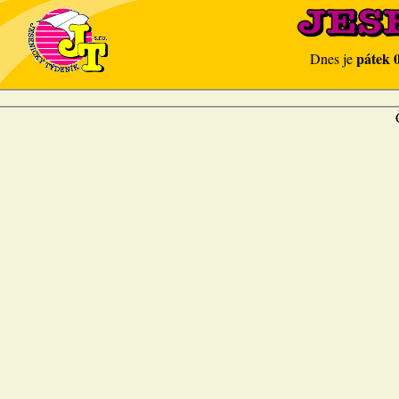
pátek 
Dnes je