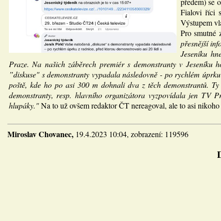
předem) se or
Fialovi říci
Výstupem vlá
Pro smutné 
přesnější in
Jeseníku hn
Praze. Na našich záběrech premiér s demonstranty v Jeseníku ho
”diskuse" s demonstranty vypadala následovně - po rychlém úprku z
poště, kde ho po asi 300 m dohnali dva z těch demonstrantů. Ty j
demonstranty, resp. hlavního organizátora vyzpovídala jen TV Pr
hlupáky."
Na to už ovšem redaktor ČT nereagoval, ale to asi nikoho
Miroslav Chovanec,
19.4.2023 10:04, zobrazení: 119596