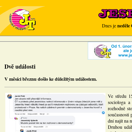
neděle 
Dnes je
Dvě události
V měsíci březnu došlo ke důležitým událostem.
Ve středu 15
sociologa a
rozhodně sto
současnosti 
dní najít na
Druhou událo