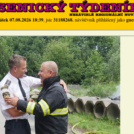
átek 07.08.2026 18:39
31188268.
gue
, jste
návštěvník přihlášený jako