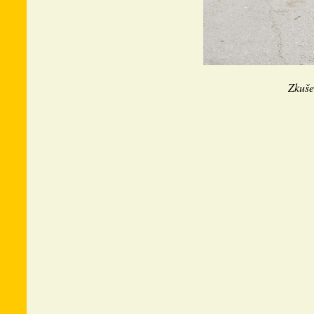
Zkušen