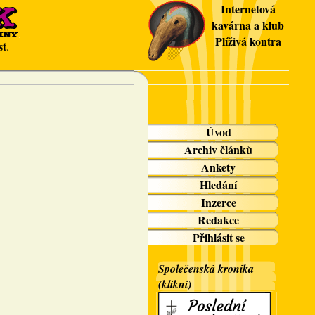
Internetová
kavárna a klub
Plíživá kontra
st
.
Úvod
Archiv článků
Ankety
Hledání
Inzerce
Redakce
Přihlásit se
Společenská kronika
(klikni)