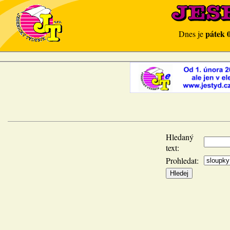
pátek 
Dnes je
Hledaný
text:
Prohledat: