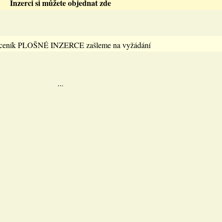
Inzerci si můžete objednat zde
 ceník PLOŠNÉ INZERCE zašleme na vyžádání
...