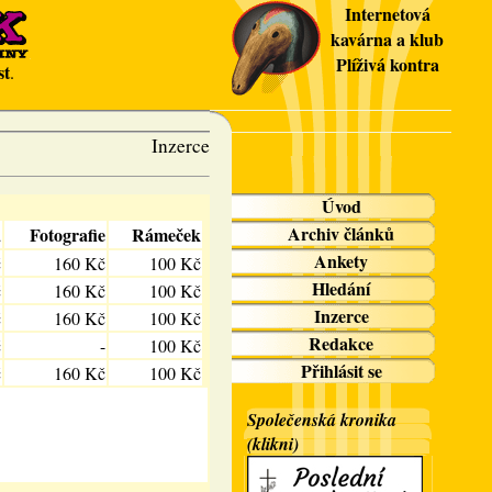
Internetová
kavárna a klub
Plíživá kontra
st
.
Inzerce
Úvod
Archiv článků
a
Fotografie
Rámeček
Ankety
č
160 Kč
100 Kč
Hledání
č
160 Kč
100 Kč
Inzerce
č
160 Kč
100 Kč
Redakce
č
-
100 Kč
Přihlásit se
č
160 Kč
100 Kč
Společenská kronika
(klikni)