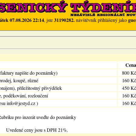
átek 07.08.2026 22:14
31190282.
gue
, jste
návštěvník přihlášený jako
Cen
 faktury napište do poznámky)
800 K
prodej, koupě, různé
160 K
onájem), příležitostný přivýdělek
450 K
e, poděkování, rozloučení
160 K
esu info@jestyd.cz )
160 K
ubriku pro inzerát uveďte do poznámky
Uvedené ceny jsou s DPH 21%.