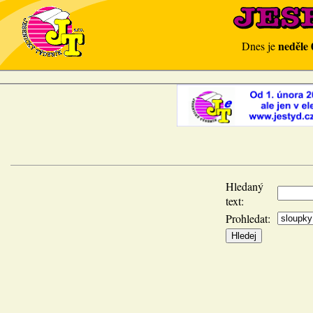
neděle 
Dnes je
Hledaný
text:
Prohledat: