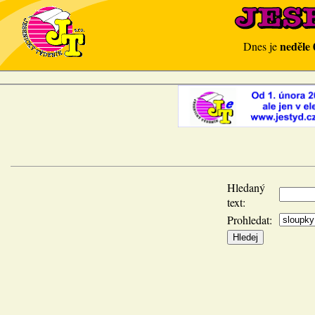
neděle 
Dnes je
Hledaný
text:
Prohledat: