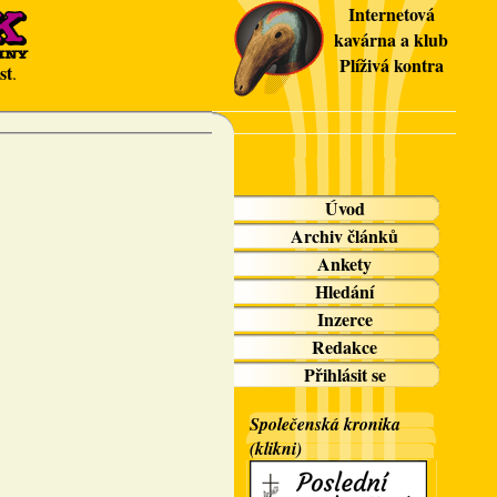
Internetová
kavárna a klub
Plíživá kontra
st
.
Úvod
Archiv článků
Ankety
Hledání
Inzerce
Redakce
Přihlásit se
Společenská kronika
(klikni)