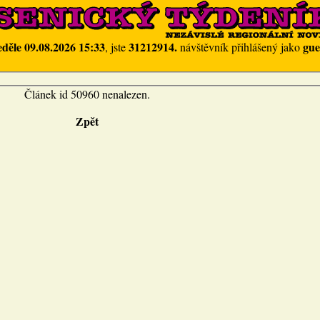
eděle 09.08.2026 15:33
31212914.
gue
, jste
návštěvník přihlášený jako
Článek id 50960 nenalezen.
Zpět