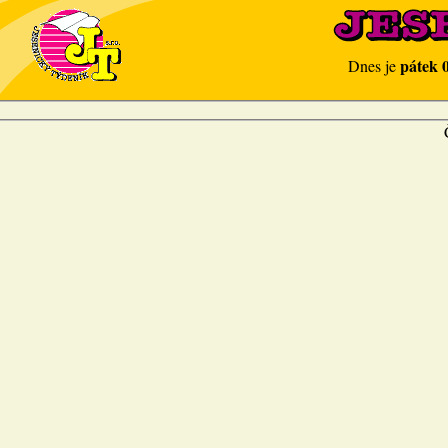
pátek 
Dnes je