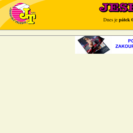
pátek 
Dnes je