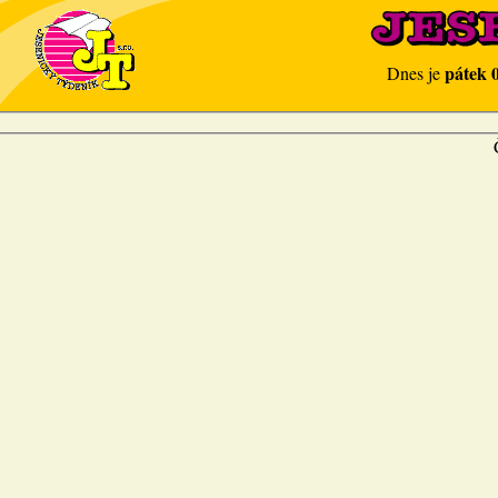
pátek 
Dnes je