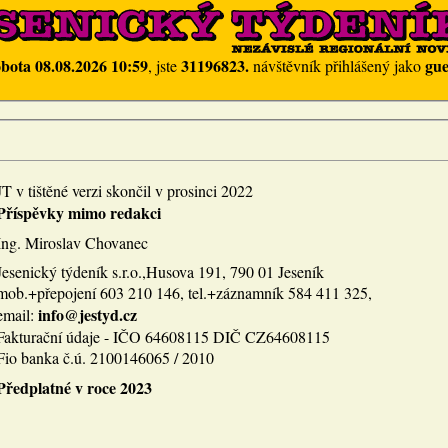
obota 08.08.2026 10:59
31196823.
gue
, jste
návštěvník přihlášený jako
JT v tištěné verzi skončil v prosinci 2022
Příspěvky mimo redakci
Ing. Miroslav Chovanec
Jesenický týdeník s.r.o.,Husova 191, 790 01 Jeseník
mob.+přepojení 603 210 146, tel.+záznamník 584 411 325,
info@jestyd.cz
email:
Fakturační údaje - IČO 64608115 DIČ CZ64608115
Fio banka č.ú. 2100146065 / 2010
Předplatné v roce 2023