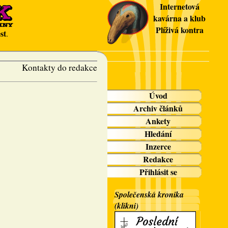
Internetová
kavárna a klub
Plíživá kontra
st
.
Kontakty do redakce
Úvod
Archiv článků
Ankety
Hledání
Inzerce
Redakce
Přihlásit se
Společenská kronika
(klikni)