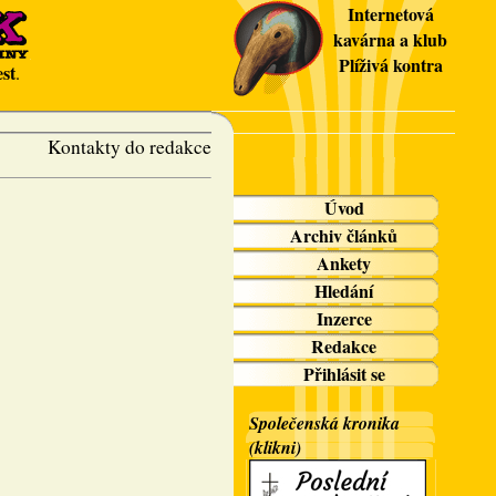
Internetová
kavárna a klub
Plíživá kontra
st
.
Kontakty do redakce
Úvod
Archiv článků
Ankety
Hledání
Inzerce
Redakce
Přihlásit se
Společenská kronika
(klikni)