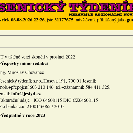
vrtek 06.08.2026 22:26
31177675.
gue
, jste
návštěvník přihlášený jako
JT v tištěné verzi skončil v prosinci 2022
Příspěvky mimo redakci
Ing. Miroslav Chovanec
Jesenický týdeník s.r.o.,Husova 191, 790 01 Jeseník
mob.+přepojení 603 210 146, tel.+záznamník 584 411 325,
info@jestyd.cz
email:
Fakturační údaje - IČO 64608115 DIČ CZ64608115
Fio banka č.ú. 2100146065 / 2010
Předplatné v roce 2023