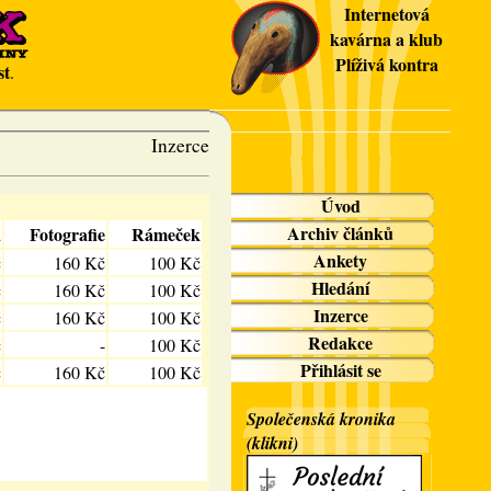
Internetová
kavárna a klub
Plíživá kontra
st
.
Inzerce
Úvod
Archiv článků
a
Fotografie
Rámeček
Ankety
č
160 Kč
100 Kč
Hledání
č
160 Kč
100 Kč
Inzerce
č
160 Kč
100 Kč
Redakce
č
-
100 Kč
Přihlásit se
č
160 Kč
100 Kč
Společenská kronika
(klikni)