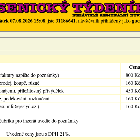
átek 07.08.2026 15:08
31186641.
gue
, jste
návštěvník přihlášený jako
Cen
 faktury napište do poznámky)
800 K
prodej, koupě, různé
160 K
onájem), příležitostný přivýdělek
450 K
e, poděkování, rozloučení
160 K
esu info@jestyd.cz )
160 K
ubriku pro inzerát uveďte do poznámky
Uvedené ceny jsou s DPH 21%.