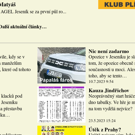
 Matyáš
AGEL Jeseník se za první půl ro...
Další aktuální články…
Nic není zadarmo
víle, kdy se v
Opozice v Jeseníku je sl
la manželům
tom, že opozice obecně m
 které od tohoto
současnosti u moci. Ale
toho, aby se tento…
10.7.2023 9:54
Kauza Jindřichov
í klacků pod
Neoprávněný start hráče
 Jeseníku
dno tabulky. Ve hře je 
a přestavbu
na tom vydělá nejvíce?
icku…
23.5.2023 15:24
Útěk z Prahy?
m událostem.
Určitě nejsem sám, kdo 