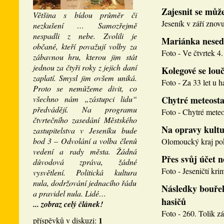
Zajesnit se může
Většina s bídou průměr či
Jeseník v září znovu
nezkušení … Samozřejmě
nespadli z nebe. Zvolili je
Mariánka nesed
občané, kteří považují volby za
Foto - Ve čtvrtek 4. 
zábavnou hru, kterou jim stát
jednou za čtyři roky z jejich daní
Kolegové se louči
zaplatí. Smysl jim ovšem uniká.
Foto - Za 33 let u h
Proto se nemůžeme divit, co
všechno nám „zástupci lidu“
Chytré meteosta
předvádějí. Na programu
Foto - Chytré meteos
čtvrtečního zasedání Městského
Na opravy kultu
zastupitelstva v Jeseníku bude
bod 3 – Odvolání a volba členů
Olomoucký kraj pokr
vedení a rady města. Žádná
Přes svůj účet 
důvodová zpráva, žádné
Foto - Jeseničtí krim
vysvětlení. Politická kultura
nula, dodržování jednacího řádu
Následky bouřek
a pravidel nula. Lidé…
hasičů
... zobraz celý článek!
Foto - 260. Tolik zá
1
příspěvků v diskuzi: