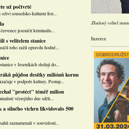
te už počtvrté
 oživí sousedsko-kulturní fest...
Zkušený velitel stani
la
července jeseničtí kriminalis...
Inzerce
li s velitelem stanice
asičů toho zažil opravdu hodně...
nice
tanice v Jeseníkách sledují do...
ráků půjdou desítky miliónů korun
ačuje v podpoře kultury. Postup...
nechal "protéct" téměř milion
inalisté včerejšího dne sděli...
 a silného vichru likvidovalo 500
sahů zaznamenali v souvislosti...