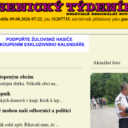
eděle 09.08.2026 07:22
31207735.
gue
, jste
návštěvník přihlášený jako
Aktuální foto
topeným obcím
eřejná sbírka. Několik obcí na...
opník
kých domovů v kraji: Krok k lep...
 mohou naši odborníci a politici
k roků zpět. Říkávali nám, že ...