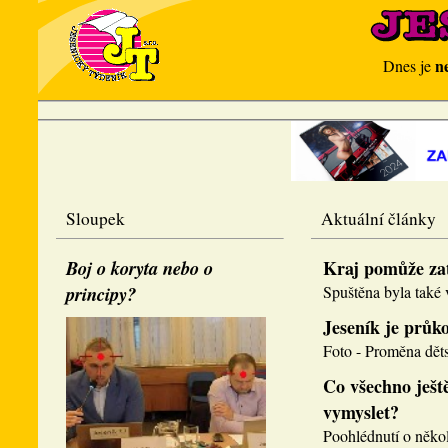
n
Dnes je
Sloupek
Aktuální články
Boj o koryta nebo o
Kraj pomůže za
principy?
Spuštěna byla také v
Jeseník je průk
Foto - Proměna děts
Co všechno ještě
vymyslet?
Poohlédnutí o několi