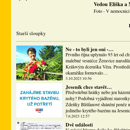
Vedou Eliška a
Foto - V nemocnici 
Starší sloupky
Ne - to byli jen oni -…
Prvního října uplynulo 93 let od ch
malebné vesničce Žeravice narodi
Královým dceruška Věra. Prostředí,
okamžiku formovalo…
3.10.2023 10:56
Jeseník chce stavět…
Předvolební hrátky nebo jen házen
nohy? Podobná vyjádření starostky
Zdeňky Blišťanové shánění peněz n
jediného krytého bazénu na Jesen
7.6.2023 12:57
Dvě události
V měsíci březnu došlo ke důležitý