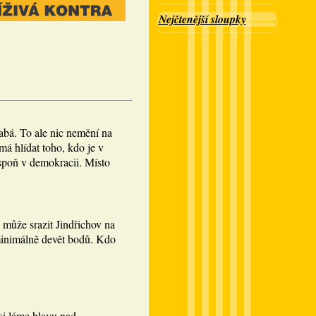
Nejčtenější sloupky
abá. To ale nic nemění na
á hlídat toho, kdo je v
spoň v demokracii. Místo
 může srazit Jindřichov na
minimálně devět bodů. Kdo
si láme hlavu nad