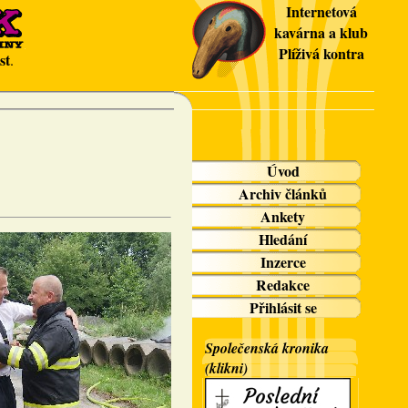
Internetová
kavárna a klub
Plíživá kontra
st
.
Úvod
Archiv článků
Ankety
Hledání
Inzerce
Redakce
Přihlásit se
Společenská kronika
(klikni)