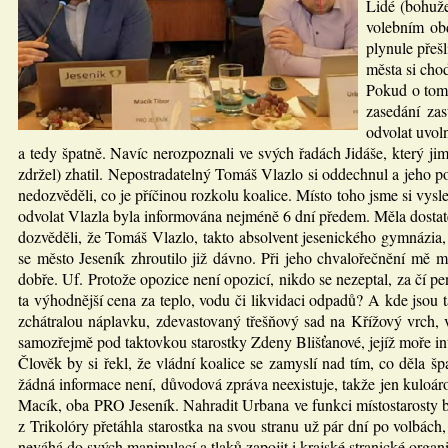
Lidé (bohuže
volebním obd
plynule přeš
města si cho
Pokud o tom 
zasedání za
odvolat uvol
a tedy špatně. Navíc nerozpoznali ve svých řadách Jidáše, který ji
zdržel) zhatil. Nepostradatelný Tomáš Vlazlo si oddechnul a jeho pol
nedozvěděli, co je příčinou rozkolu koalice. Místo toho jsme si vyslec
odvolat Vlazla byla informována nejméně 6 dní předem. Měla dostate
dozvěděli, že Tomáš Vlazlo, takto absolvent jesenického gymnázia,
se město Jeseník zhroutilo již dávno. Při jeho chvalořečnění mě mi
dobře. Uf. Protože opozice není opozicí, nikdo se nezeptal, za čí pe
ta výhodnější cena za teplo, vodu či likvidaci odpadů? A kde jso
zchátralou náplavku, zdevastovaný třešňový sad na Křížový vrch,
samozřejmě pod taktovkou starostky Zdeny Blišťanové, jejíž moře i
Člověk by si řekl, že vládní koalice se zamyslí nad tím, co děla
žádná informace není, důvodová zpráva neexistuje, takže jen kuloáro
Macík, oba PRO Jeseník. Nahradit Urbana ve funkci místostarosty by
z Trikolóry přetáhla starostka na svou stranu už pár dní po volbác
neváhá do svých manipulací a tlaků zapojit i krajské stranické organi