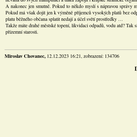
A nakonec jen smutně. Pokud to někdo myslí s nápravou správy měst
Pokud má však dojít jen k výměně příjemců vysokých platů bez odpo
platu běžného občana splatit nedají a účel světí prostředky …
Takže máte drahé městské topení, likvidaci odpadů, vodu atd? Tak si
přízemní starosti.
Miroslav Chovanec,
12.12.2023 16:21, zobrazení: 134706