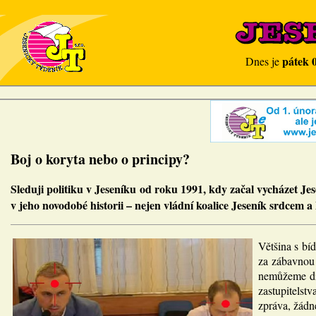
pátek 
Dnes je
Boj o koryta nebo o principy?
Sleduji politiku v Jeseníku od roku 1991, kdy začal vycházet J
v jeho novodobé historii – nejen vládní koalice Jeseník srdcem a
Většina s bí
za zábavnou h
nemůžeme div
zastupitels
zpráva, žádné