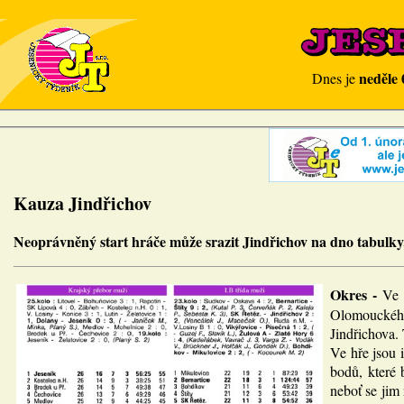
neděle 
Dnes je
Kauza Jindřichov
Neoprávněný start hráče může srazit Jindřichov na dno tabulky
Okres -
Ve 
Olomouckého 
Jindřichova.
Ve hře jsou 
bodů, které 
neboť se jim