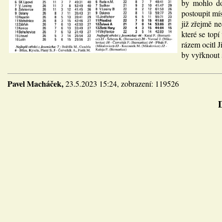
by mohlo do
postoupit mí
již zřejmě n
které se top
rázem ocitl 
by vyřknout 
Pavel Macháček,
23.5.2023 15:24, zobrazení: 119526