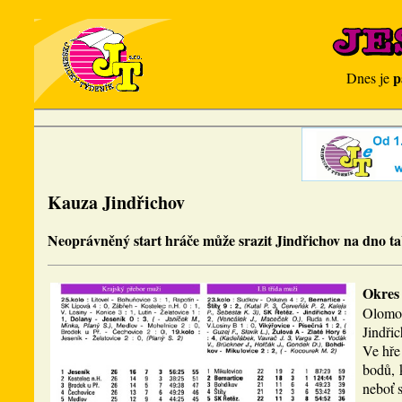
p
Dnes je
Kauza Jindřichov
Neoprávněný start hráče může srazit Jindřichov na dno ta
Okres
Olomou
Jindřic
Ve hře
bodů, 
neboť s