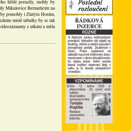
ho hřišti porazily, mohly by
ily Mikulovice Bernarticím na
ku by pomohly i Zlatým Horám,
edním místě tabulky by se tak
 videozáznamy z utkání a měla