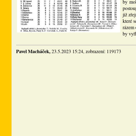
by moh
postou
již zř
které 
rázem 
by vyř
Pavel Macháček,
23.5.2023 15:24, zobrazení: 119173