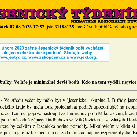
átek 07.08.2026 17:57
31188135.
gue
, jste
návštěvník přihlášený jako
bulky. Ve hře je minimálně devět bodů. Kdo na tom vydělá nejvíce
 -
Ve středu večer by mělo být v "jesenické" skupině I. B třídy jasn
ckého kraje by měla totiž projednávat podnět upozorňující na neopr
hova. Ten měl poprvé nastoupit za Jindřichov proti Mikulovicím, které 
 jsou i následné zápasy Jindřichova ve Vikýřovicích a ve Zlatých Horá
které by celkům z Jesenicka hodně pomohly. Mikulovicím v klidu si d
e jim na jaře až tak nedaří a na záda jim začínají nebezpečně dýchat B