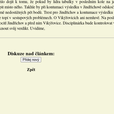
lo dojít k tomu, že pokud by lídra tabulky v posledním kole na je
pit místo něho. Takhle by při kontumaci výsledku v Jindřichově odskoč
ejmě nedostižných pět bodů. Trest pro Jindřichov a kontumace výsled
se topí v sestupových problémech. O Vikýřovicích ani nemluvě. Na posl
ocitl Jindřichov a před ním Vikýřovice. Disciplinárka bude kontrolovat
knout svůj verdikt. Uvidíme,
Diskuze nad článkem:
Zpět