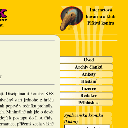
Internetová
kavárna a klub
Plíživá kontra
st
.
Úvod
Archiv článků
Ankety
?
Hledání
Inzerce
ěji. Disciplinární komise KFS
Redakce
ávněný start jednoho z hráčů
Přihlásit se
tak poprvé v ročníku prohrály.
ch. Minimálně tak jde o devět
Společenská kronika
ojít k postupu do I. A třídy,
(klikni)
ernartice, přičemž zcela vážně