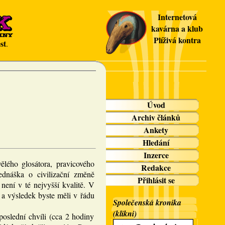
Internetová
kavárna a klub
Plíživá kontra
st
.
Úvod
Archiv článků
Ankety
Hledání
Inzerce
ělého glosátora, pravicového
Redakce
ednáška o civilizační změně
Přihlásit se
není v té nejvyšší kvalitě. V
 a výsledek byste měli v řádu
Společenská kronika
(klikni)
oslední chvíli (cca 2 hodiny