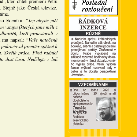
í, kteří chtěli premiéru Petru
 Stejně jako Česká televize.
tíme.
ho týdeníku:
“Jen abyste měl
ém vstupu (kterých jsme měli z
borářů, kteří protestovali v
m mu napsal:
“Vaše natočená
, pokračoval premiér spěšně k
u. Skvělá práce. Před radnicí
 dost času. Nedělejte z lidí