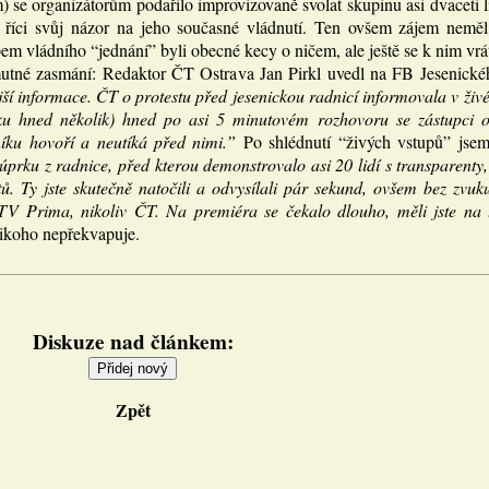
 se organizátorům podařilo improvizovaně svolat skupinu asi dvaceti lid
i říci svůj názor na jeho současné vládnutí. Ten ovšem zájem neměl.
em vládního “jednání” byli obecné kecy o ničem, ale ještě se k nim vrá
utné zasmání: Redaktor ČT Ostrava Jan Pirkl uvedl na FB Jesenické
jší informace. ČT o protestu před jesenickou radnicí informovala v živ
ku hned několik) hned po asi 5 minutovém rozhovoru se zástupci od
íku hovoří a neutíká před nimi.”
Po shlédnutí “živých vstupů” jse
prku z radnice, před kterou demonstrovalo asi 20 lidí s transparenty
. Ty jste skutečně natočili a odvysílali pár sekund, ovšem bez zvuk
TV Prima, nikoliv ČT. Na premiéra se čekalo dlouho, měli jste na to
nikoho nepřekvapuje.
Diskuze nad článkem:
Zpět