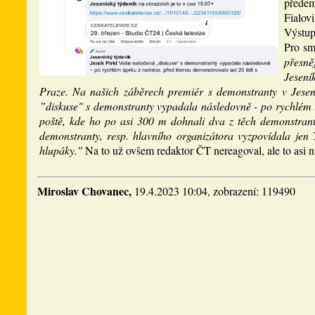
předem)
Fialov
Výstup
Pro sm
přesně
Jesení
Praze. Na našich záběrech premiér s demonstranty v Jesen
”diskuse" s demonstranty vypadala následovně - po rychlém ú
poště, kde ho po asi 300 m dohnali dva z těch demonstrantů
demonstranty, resp. hlavního organizátora vyzpovídala jen 
hlupáky."
Na to už ovšem redaktor ČT nereagoval, ale to asi 
Miroslav Chovanec,
19.4.2023 10:04, zobrazení: 119490