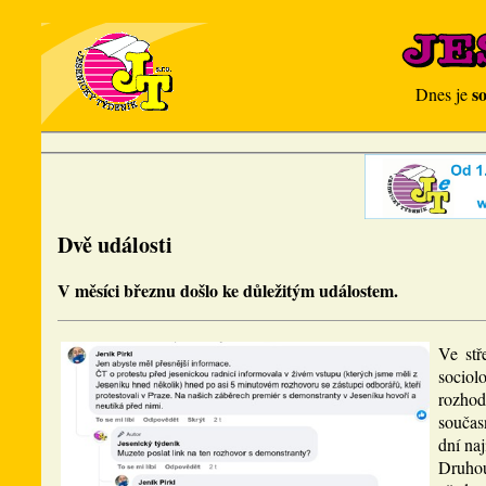
s
Dnes je
Dvě události
V měsíci březnu došlo ke důležitým událostem.
Ve stř
sociol
rozhod
součas
dní na
Druhou