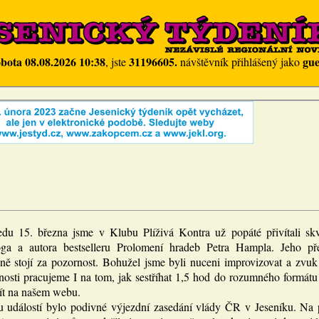
obota 08.08.2026 10:38
31196605.
gue
, jste
návštěvník přihlášený jako
edu 15. března jsme v Klubu Plíživá Kontra už popáté přivítali skv
oga a autora bestselleru Prolomení hradeb Petra Hampla. Jeho př
ně stojí za pozornost. Bohužel jsme byli nuceni improvizovat a zvuk 
nosti pracujeme I na tom, jak sestříhat 1,5 hod do rozumného formátu
jít na našem webu.
 událostí bylo podivné výjezdní zasedání vlády ČR v Jeseníku. Na p