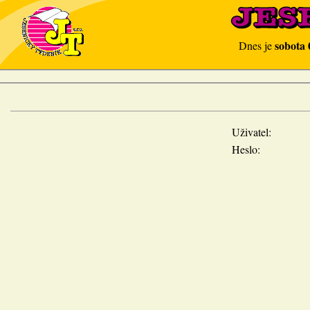
sobota 
Dnes je
Uživatel:
Heslo: