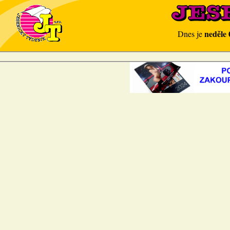
neděle 
Dnes je