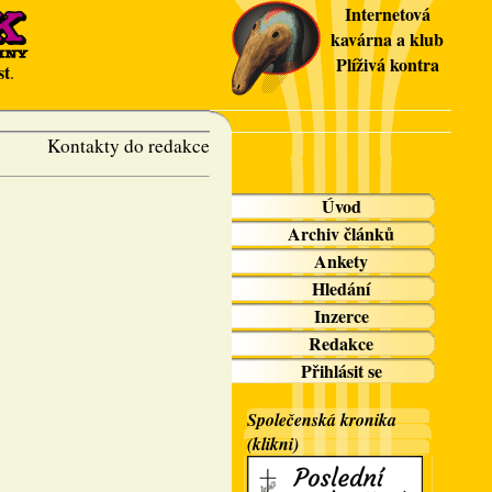
Internetová
kavárna a klub
Plíživá kontra
st
.
Kontakty do redakce
Úvod
Archiv článků
Ankety
Hledání
Inzerce
Redakce
Přihlásit se
Společenská kronika
(klikni)