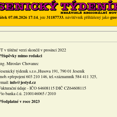
átek 07.08.2026 17:14
31187733.
gue
, jste
návštěvník přihlášený jako
JT v tištěné verzi skončil v prosinci 2022
Příspěvky mimo redakci
Ing. Miroslav Chovanec
Jesenický týdeník s.r.o.,Husova 191, 790 01 Jeseník
mob.+přepojení 603 210 146, tel.+záznamník 584 411 325,
info@jestyd.cz
email:
Fakturační údaje - IČO 64608115 DIČ CZ64608115
Fio banka č.ú. 2100146065 / 2010
Předplatné v roce 2023