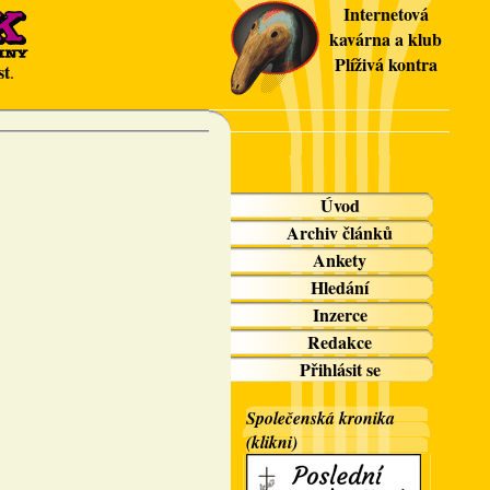
Internetová
kavárna a klub
Plíživá kontra
st
.
Úvod
Archiv článků
Ankety
Hledání
Inzerce
Redakce
Přihlásit se
Společenská kronika
(klikni)