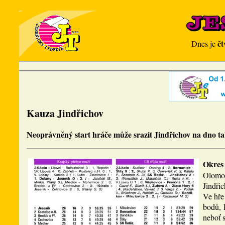
čt
Dnes je
Kauza Jindřichov
Neoprávněný start hráče může srazit Jindřichov na dno ta
Okres
Olomou
Jindřic
Ve hře
bodů, 
neboť s