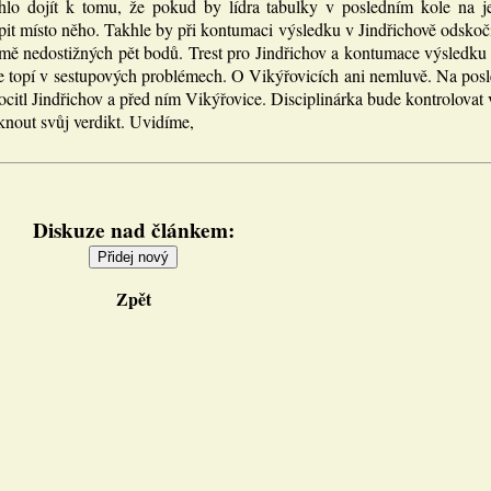
lo dojít k tomu, že pokud by lídra tabulky v posledním kole na je
pit místo něho. Takhle by při kontumaci výsledku v Jindřichově odskoč
ejmě nedostižných pět bodů. Trest pro Jindřichov a kontumace výsled
se topí v sestupových problémech. O Vikýřovicích ani nemluvě. Na posl
ocitl Jindřichov a před ním Vikýřovice. Disciplinárka bude kontrolovat
knout svůj verdikt. Uvidíme,
Diskuze nad článkem:
Zpět