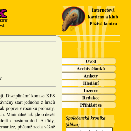
Internetová
kavárna a klub
Plíživá kontra
st
.
Úvod
Archiv článků
Ankety
?
Hledání
Inzerce
ěji. Disciplinární komise KFS
Redakce
ávněný start jednoho z hráčů
Přihlásit se
tak poprvé v ročníku prohrály.
ch. Minimálně tak jde o devět
Společenská kronika
ojít k postupu do I. A třídy,
(klikni)
ernartice, přičemž zcela vážně