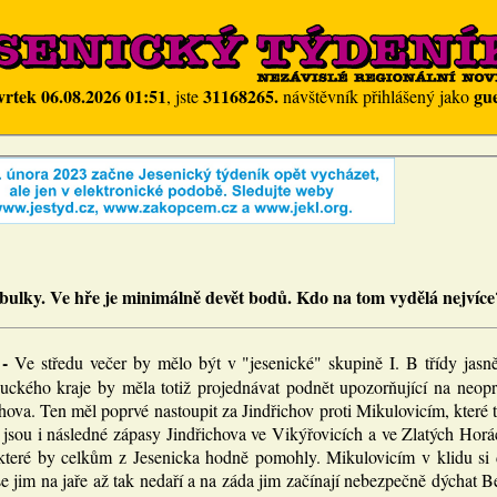
vrtek 06.08.2026 01:51
31168265.
gue
, jste
návštěvník přihlášený jako
bulky. Ve hře je minimálně devět bodů. Kdo na tom vydělá nejvíce
 -
Ve středu večer by mělo být v "jesenické" skupině I. B třídy jasn
ckého kraje by měla totiž projednávat podnět upozorňující na neopr
hova. Ten měl poprvé nastoupit za Jindřichov proti Mikulovicím, které 
 jsou i následné zápasy Jindřichova ve Vikýřovicích a ve Zlatých Horá
které by celkům z Jesenicka hodně pomohly. Mikulovicím v klidu si d
e jim na jaře až tak nedaří a na záda jim začínají nebezpečně dýchat B