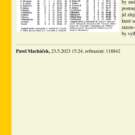
by moh
postou
již zř
které 
rázem 
by vyř
Pavel Macháček,
23.5.2023 15:24, zobrazení: 118842