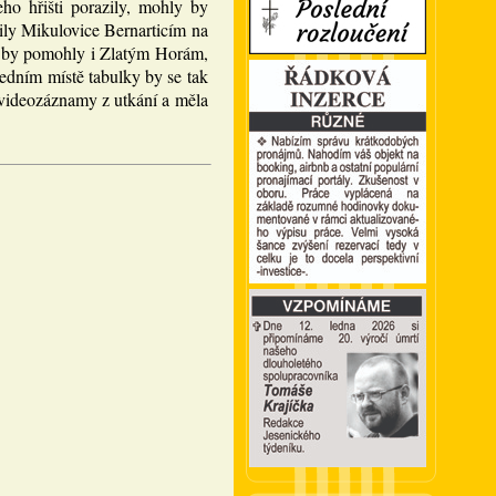
ho hřišti porazily, mohly by
ily Mikulovice Bernarticím na
ku by pomohly i Zlatým Horám,
edním místě tabulky by se tak
 videozáznamy z utkání a měla