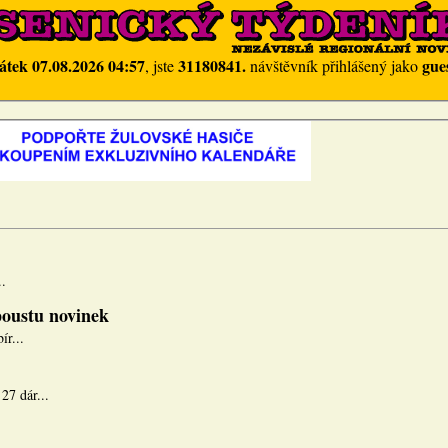
átek 07.08.2026 04:57
31180841.
gue
, jste
návštěvník přihlášený jako
.
spoustu novinek
ír...
27 dár...