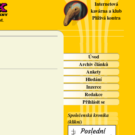
Internetová
kavárna a klub
Plíživá kontra
st
.
Úvod
Archiv článků
Ankety
Hledání
Inzerce
Redakce
Přihlásit se
Společenská kronika
(klikni)