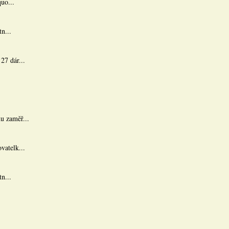
uo...
n...
27 dár...
u zaměř...
vatelk...
n...