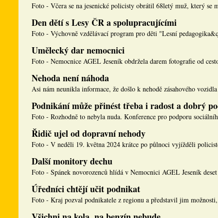
Foto - Včera se na jesenické policisty obrátil 68letý muž, který se m
Den dětí s Lesy ČR a spolupracujícími
Foto - Výchovně vzdělávací program pro děti "Lesní pedagogika&q
Umělecký dar nemocnici
Foto - Nemocnice AGEL Jeseník obdržela darem fotografie od cesto
Nehoda není náhoda
Asi nám neunikla informace, že došlo k nehodě zásahového vozidla 
Podnikání může přinést třeba i radost a dobrý po
Foto - Rozhodně to nebyla nuda. Konference pro podporu sociálníh
Řidič ujel od dopravní nehody
Foto - V neděli 19. května 2024 krátce po půlnoci vyjížděli policisté
Další monitory dechu
Foto - Spánek novorozenců hlídá v Nemocnici AGEL Jeseník deset 
Úředníci chtějí učit podnikat
Foto - Kraj pozval podnikatele z regionu a představil jim možnosti, 
Všichni na kola, na benzín nebude