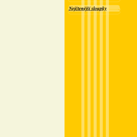
Nejčtenější sloupky