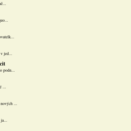
ě...
uo...
vatelk...
v jed...
cit
o podn...
 ...
nových ...
ja...