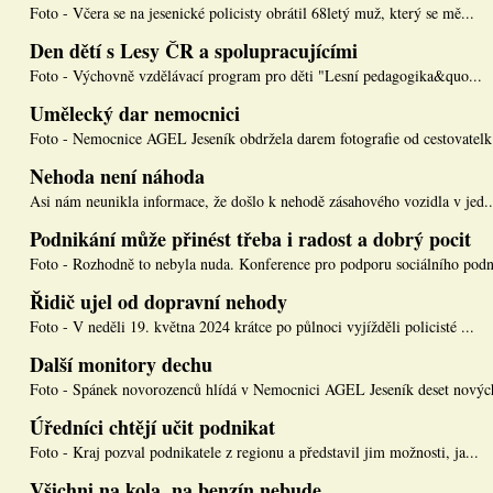
Foto - Včera se na jesenické policisty obrátil 68letý muž, který se mě...
Den dětí s Lesy ČR a spolupracujícími
Foto - Výchovně vzdělávací program pro děti "Lesní pedagogika&quo...
Umělecký dar nemocnici
Foto - Nemocnice AGEL Jeseník obdržela darem fotografie od cestovatelk.
Nehoda není náhoda
Asi nám neunikla informace, že došlo k nehodě zásahového vozidla v jed..
Podnikání může přinést třeba i radost a dobrý pocit
Foto - Rozhodně to nebyla nuda. Konference pro podporu sociálního podn
Řidič ujel od dopravní nehody
Foto - V neděli 19. května 2024 krátce po půlnoci vyjížděli policisté ...
Další monitory dechu
Foto - Spánek novorozenců hlídá v Nemocnici AGEL Jeseník deset nových
Úředníci chtějí učit podnikat
Foto - Kraj pozval podnikatele z regionu a představil jim možnosti, ja...
Všichni na kola, na benzín nebude