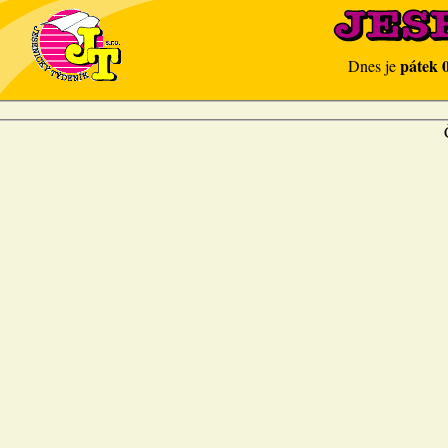
pátek 
Dnes je