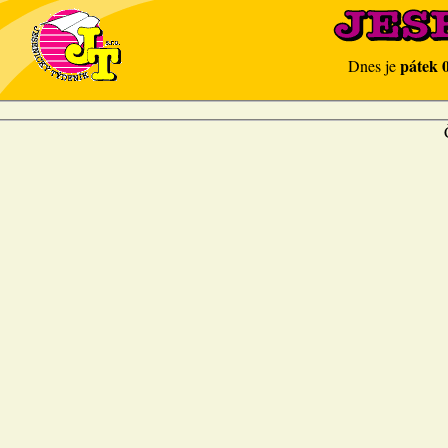
pátek 
Dnes je