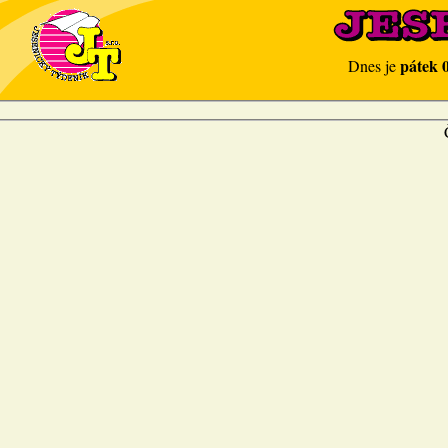
pátek 
Dnes je