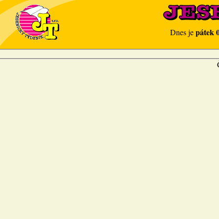
pátek 
Dnes je