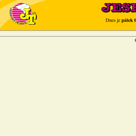
pátek 
Dnes je